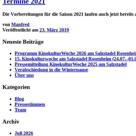
Termine 2021
Die Vorbereitungen für die Saison 2021 laufen auch jetzt bereit
von
Manfred
Veröffentlicht am
23. März 2019
Neueste Beiträge
Programm KinokulturWoche 2026 am Salzstadel Rosenhe
15. Kinokulturwoche am Salzstadel Rosenheim (24.07.–01.0
Pressemitteilung KinokulturWoche 2025 am Salzstadel
Verabschiedung in die Winterpause
Über uns
Kategorien
Blog
Pressestimmen
Team
Archiv
Juli 2026