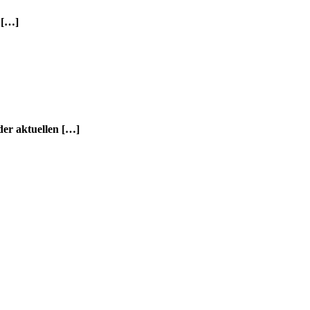
 […]
der aktuellen […]