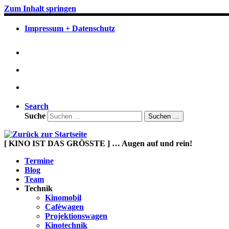
Zum Inhalt springen
Impressum + Datenschutz
Search
Suche
Suchen …
[ KINO IST DAS GRÖSSTE ] … Augen auf und rein!
Termine
Blog
Team
Technik
Kinomobil
Cafèwagen
Projektionswagen
Kinotechnik